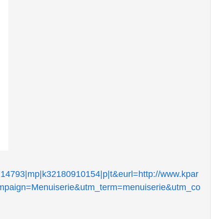
6714793|mp|k32180910154|p|t&eurl=http://www.kpar
mpaign=Menuiserie&utm_term=menuiserie&utm_co