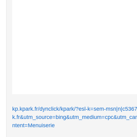
kp.kpark.fr/dynclick/kpark/?esl-k=sem-msn|n|c53
k.fr&utm_source=bing&utm_medium=cpc&utm_ca
ntent=Menuiserie