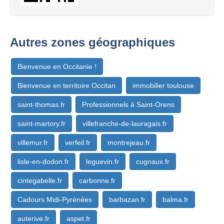
Autres zones géographiques
Bienvenue en Occitanie !
Bienvenue en territoire Occitan
immobilier toulouse
saint-thomas.fr
Professionnels à Saint-Orens
saint-martory.fr
villefranche-de-lauragais.fr
villemur.fr
verfeil.fr
montrejeau.fr
lisle-en-dodon.fr
leguevin.fr
cugnaux.fr
cintegabelle.fr
carbonne.fr
Cadours Midi-Pyrénées
barbazan.fr
balma.fr
auterive.fr
aspet.fr