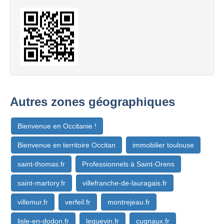
Autres zones géographiques
Bienvenue en Occitanie !
Bienvenue en territoire Occitan
immobilier toulouse
saint-thomas.fr
Professionnels à Saint-Orens
saint-martory.fr
villefranche-de-lauragais.fr
villemur.fr
verfeil.fr
montrejeau.fr
lisle-en-dodon.fr
leguevin.fr
cugnaux.fr