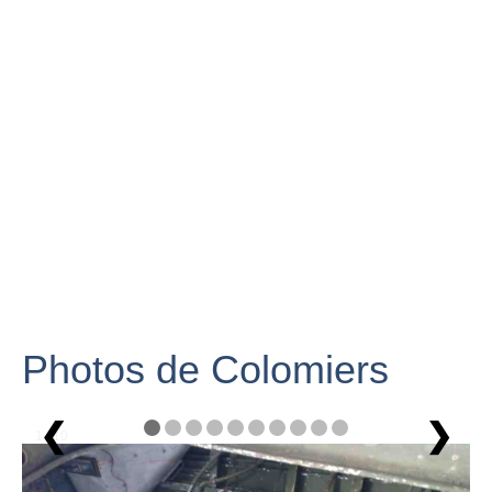
Photos de Colomiers
❮
❯
1 / 10