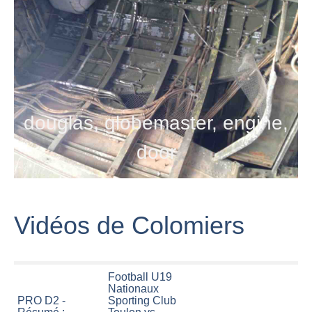
douglas, globemaster, engine,
door
Vidéos de Colomiers
Football U19
Nationaux
PRO D2 -
Sporting Club