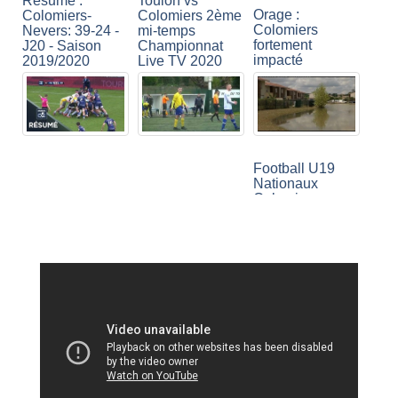
Résumé :
Toulon vs
Orage :
Colomiers-
Colomiers 2ème
Colomiers
Nevers: 39-24 -
mi-temps
fortement
J20 - Saison
Championnat
impacté
2019/2020
Live TV 2020
Football U19
Nationaux
Colomiers vs
Sporting Toulon
1ère mi-temps
COLOMIERS -
Match
Colomiers -
USM
Championnat
Toulouse
MONTAUBAN
Saison
Fontaines
Chamailleries 2
2019/2020
2019.06.02