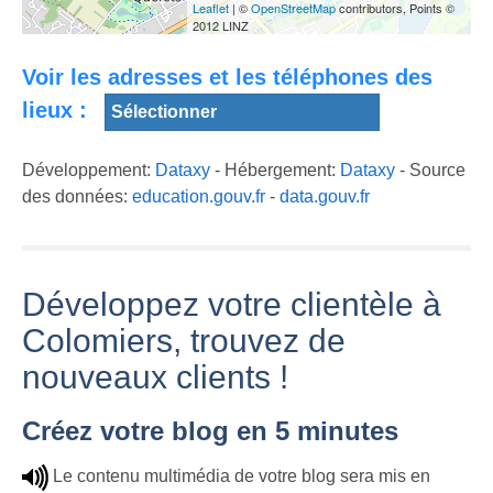
Leaflet
| ©
OpenStreetMap
contributors, Points ©
Colomiers US
Colomiers
Colomiers
2012 LINZ
Voir les adresses et les téléphones des
lieux :
Prière de
Coronavirus : la
Développement:
Dataxy
- Hébergement:
Dataxy
- Source
Colomiers est
tarawih à la
ville de
sur la nouvelle
mosquée Al-
Colomiers ouvre
des données:
education.gouv.fr
-
data.gouv.fr
carte de la
Ihsane de
un centre
pauvreté
Colomiers
médical dédié
Développez votre clientèle à
Colomiers, trouvez de
nouveaux clients !
Créez votre blog en 5 minutes
Le contenu multimédia de votre blog sera mis en