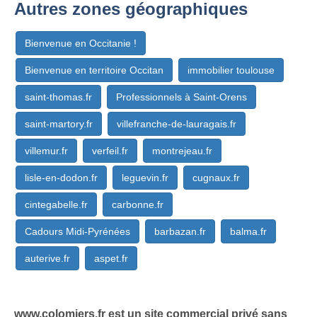
Autres zones géographiques
Bienvenue en Occitanie !
Bienvenue en territoire Occitan
immobilier toulouse
saint-thomas.fr
Professionnels à Saint-Orens
saint-martory.fr
villefranche-de-lauragais.fr
villemur.fr
verfeil.fr
montrejeau.fr
lisle-en-dodon.fr
leguevin.fr
cugnaux.fr
cintegabelle.fr
carbonne.fr
Cadours Midi-Pyrénées
barbazan.fr
balma.fr
auterive.fr
aspet.fr
www.colomiers.fr est un site commercial privé sans