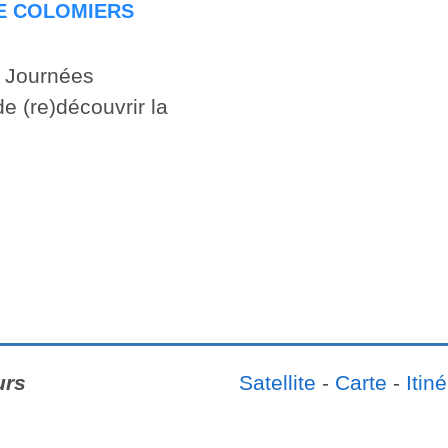
DE COLOMIERS
s Journées
e (re)découvrir la
urs
Satellite
-
Carte
-
Itiné