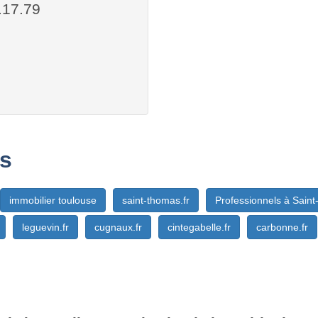
.17.79
s
immobilier toulouse
saint-thomas.fr
Professionnels à Sain
leguevin.fr
cugnaux.fr
cintegabelle.fr
carbonne.fr