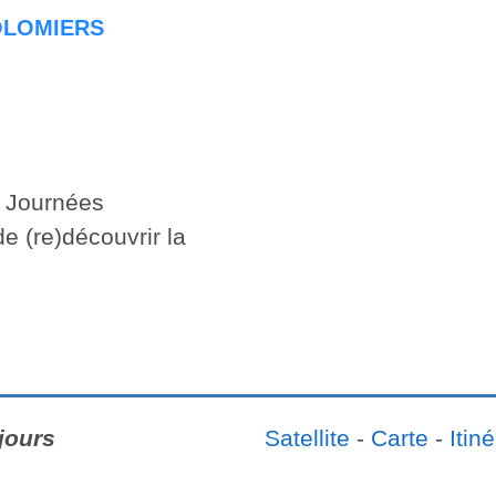
COLOMIERS
s Journées
e (re)découvrir la
jours
Satellite
-
Carte
-
Itiné