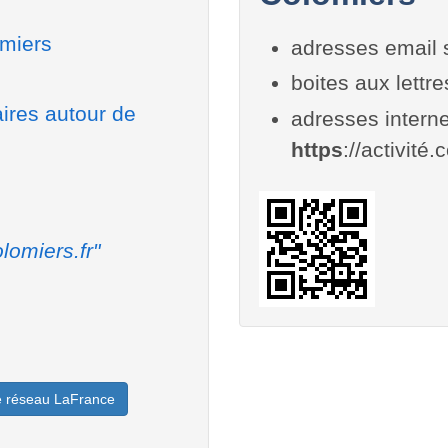
omiers
adresses email 
boites aux lettr
aires autour de
adresses interne
https
://activité.
lomiers.fr"
le réseau LaFrance