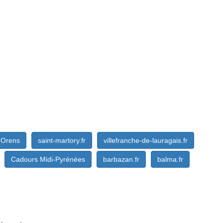
t-Orens
saint-martory.fr
villefranche-de-lauragais.fr
Cadours Midi-Pyrénées
barbazan.fr
balma.fr