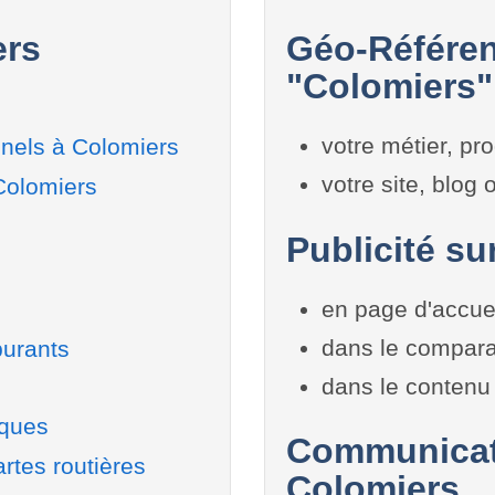
ers
Géo-Référen
"Colomiers" 
votre métier, pro
nels à Colomiers
votre site, blog
Colomiers
Publicité su
en page d'accue
dans le compara
burants
dans le contenu 
iques
Communicati
rtes routières
Colomiers