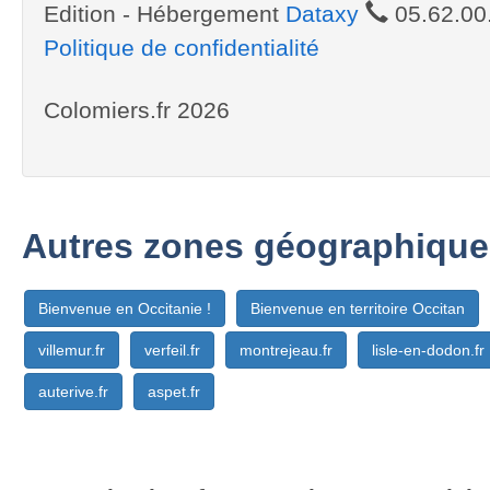
Edition - Hébergement
Dataxy
05.62.00
Politique de confidentialité
Colomiers.fr 2026
Autres zones géographique
Bienvenue en Occitanie !
Bienvenue en territoire Occitan
villemur.fr
verfeil.fr
montrejeau.fr
lisle-en-dodon.fr
auterive.fr
aspet.fr