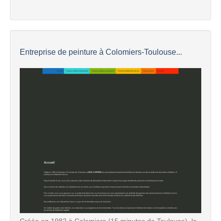
Entreprise de peinture à Colomiers-Toulouse...
Créée en 1982 à Colomiers (15 minutes de Toulouse), la