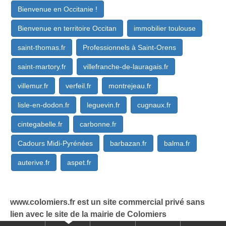
Bienvenue en Occitanie !
Bienvenue en territoire Occitan
immobilier toulouse
saint-thomas.fr
Professionnels à Saint-Orens
saint-martory.fr
villefranche-de-lauragais.fr
villemur.fr
verfeil.fr
montrejeau.fr
lisle-en-dodon.fr
leguevin.fr
cugnaux.fr
cintegabelle.fr
carbonne.fr
Cadours Midi-Pyrénées
barbazan.fr
balma.fr
auterive.fr
aspet.fr
www.colomiers.fr est un site commercial privé sans
lien avec le site de la mairie de Colomiers