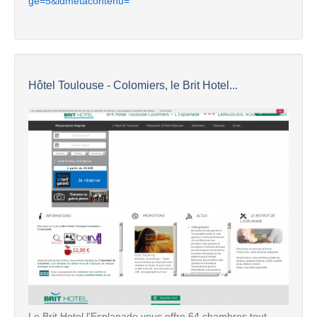
ge=5&idmetacontenu=
Hôtel Toulouse - Colomiers, le Brit Hotel...
Le Brit Hotel l'Esplanade vous offre 64 chambres tout-