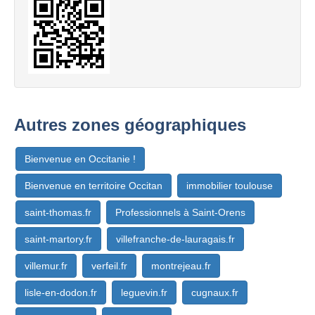
Autres zones géographiques
Bienvenue en Occitanie !
Bienvenue en territoire Occitan
immobilier toulouse
saint-thomas.fr
Professionnels à Saint-Orens
saint-martory.fr
villefranche-de-lauragais.fr
villemur.fr
verfeil.fr
montrejeau.fr
lisle-en-dodon.fr
leguevin.fr
cugnaux.fr