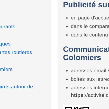
Publicité su
en page d'accue
dans le compara
burants
dans le contenu 
iques
Communicati
rtes routières
Colomiers
omiers
adresses email 
boites aux lettr
aires autour de
adresses interne
https
://activité.