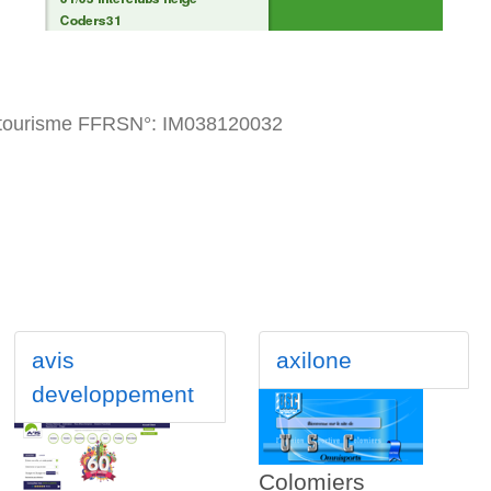
n tourisme FFRSN°: IM038120032
avis
axilone
developpement
Colomiers