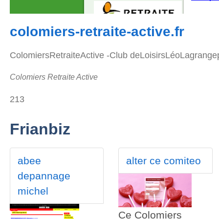
colomiers-retraite-active.fr
ColomiersRetraiteActive -Club deLoisirsLéoLagran
Colomiers Retraite Active
213
Frianbiz
abee
alter ce comiteo
depannage
michel
Ce Colomiers