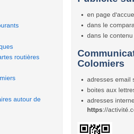
en page d'accue
dans le compara
burants
dans le contenu 
iques
Communicati
rtes routières
Colomiers
omiers
adresses email 
boites aux lettr
aires autour de
adresses interne
https
://activité.