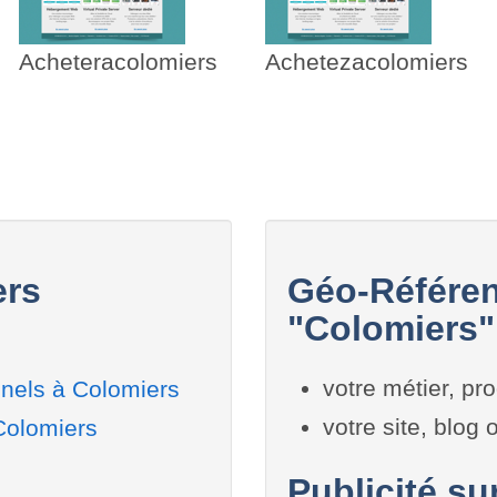
Acheteracolomiers
Achetezacolomiers
ers
Géo-Référen
"Colomiers" 
votre métier, pro
nels à Colomiers
votre site, blog
Colomiers
Publicité su